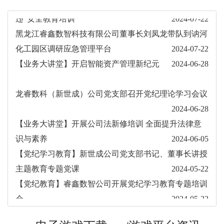
违”安全教育培训
2024-07-22
黑龙江睿鑫数智科技有限公司董事长刘凤龙带队到讷河
化工园区调研应急管理平台
2024-07-22
【业务大讲堂】开启智能资产管理新纪元
2024-06-28
龙睿数科（新世成）公司党支部召开党纪理论学习会议
2024-06-28
【业务大讲堂】开展公司法新修培训 全面提升法律意
识与素养
2024-06-05
【党纪学习教育】新世成公司党支部书记、董事长讲授
主题教育专题党课
2024-05-22
【党纪教育】睿鑫数智公司开展党纪学习教育专题培训
会
2024-05-22
【业务大讲堂】新世成公司销售团队开展内部培训会
2024-05-21