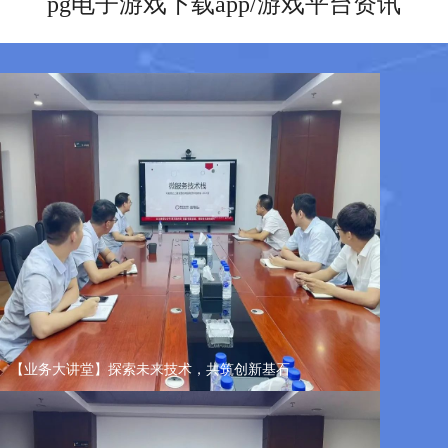
pg电子游戏下载app/游戏平台资讯
【业务大讲堂】强化安全教育培训 提高应急处置能力
2024-05-21
【业务大讲堂】开展保密警示教育 筑牢保密安全防线
2024-05-17
【校企合作】龙睿数科公司与黑龙江工程学院达成合作
意向
2024-05-15
【党纪学习】新世成公司开展党纪学习专题读书班学习
会议
2024-05-11
【业务大讲堂】龙睿数科公司开展企业文化礼仪建设培
训会议
2024-04-30
【业务大讲堂】打造意识形态与数字科技网络阵地安全
防线——新世成公司开展网络安全知识培训
2024-04-25
【业务大讲堂】探索未来技术，共筑创新基石
【大事记】热烈庆祝龙睿数科公司荣获企业信用AAA
级认证
2024-04-17
【主题教育】新世成公司总工程师、副总经理赵天太讲