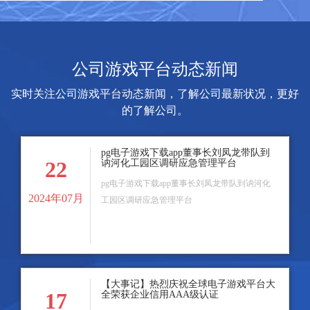
黑龙江新世成信息技术有限公司 市场化招聘公告
2023-10-23
黑龙江新世成信息技术有限公司市场化招聘公告
2023-10-23
公司游戏平台动态新闻
新世成公司与绥化中盟热电有限公司开展业务洽谈
实时关注公司游戏平台动态新闻，了解公司最新状况，更好
2023-09-24
的了解公司。
龙睿公司总经理马莹带队深入新世成公司调研指导
2023-09-21
pg电子游戏下载app董事长刘凤龙带队到
22
讷河化工园区调研应急管理平台
黑龙江新世成信息技术有限公司 市场化招聘公告
pg电子游戏下载app董事长刘凤龙带队到讷河化
2023-09-18
2024年07月
工园区调研应急管理平台
【共青春】新世成公司团支部召开2023年第九次团员大
会
2023-09-06
【主题教育】新世成公司党支部召开主题教育专题组织
生活会
2023-09-05
【大事记】热烈庆祝全球电子游戏平台大
【主题教育】新世成公司党支部第四次全体党员大会暨
17
全荣获企业信用AAA级认证