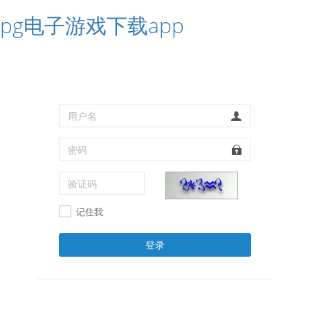
pg电子游戏下载app
记住我
登录