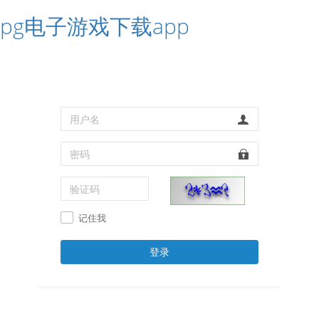
pg电子游戏下载app
记住我
登录