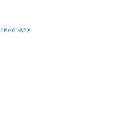
平博体育下载官网