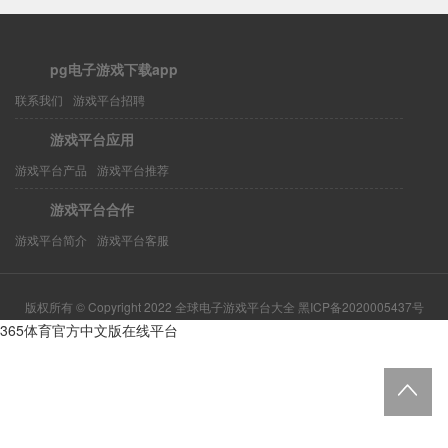
pg电子游戏下载app
联系我们
游戏平台招聘
游戏平台应用
游戏平台产品
游戏平台推荐
游戏平台合作
游戏平台简介
游戏平台客服
版权所有 © Copyright 2022 全球电子游戏平台大全 黑ICP备2020005437号
365体育官方中文版在线平台