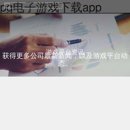
pg电子游戏下载app
游戏平台资讯
获得更多公司最新新闻，以及游戏平台动
态。