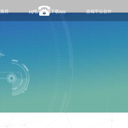
台推荐
pg电子游戏下载app
游戏平台合作