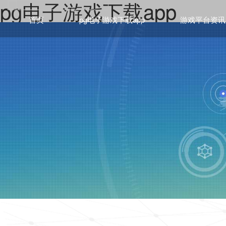
pg电子游戏下载app
首页
pg电子游戏下载app
游戏平台资讯