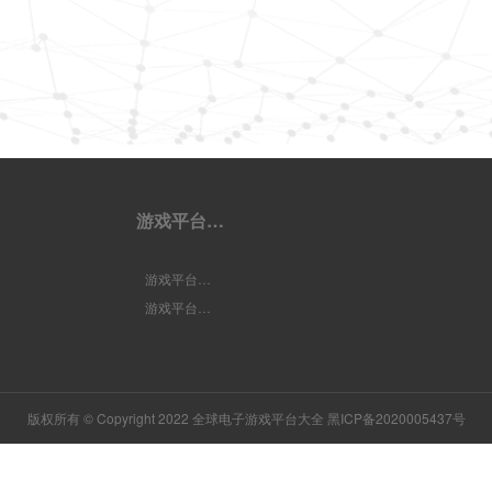
游戏平台合作
游戏平台简介
游戏平台客服
版权所有 © Copyright 2022 全球电子游戏平台大全 黑ICP备2020005437号