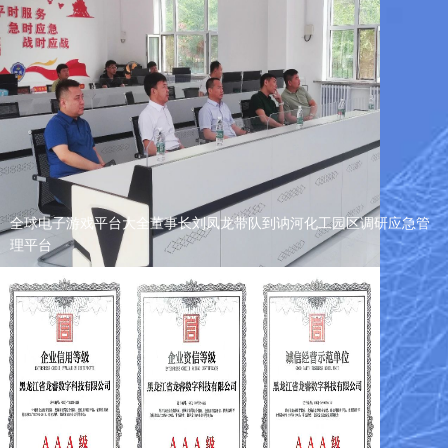
授主题教育专题党课
2024-01-02
【主题教育】新世成公司举办学习贯彻习近平总书记视
察黑龙江期间的重要讲话重要指示精神专题读书班
2024-01-02
【主题教育】新世成公司副总经理刘凤龙讲授主题教育
专题党课
2023-12-22
全球电子游戏平台大全董事长刘凤龙带队到讷河化工园区调研应急管
理平台
龙睿数科与河北国控合作业务洽谈
2023-12-13
【安全生产】新世成公司召开安全生产会议
2023-12-06
【主题教育】新世成公司开展学习贯彻习近平总书记视