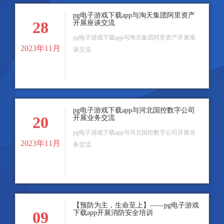
2023-10-23
pg电子游戏下载app与淘天集团阿里资产
28
开展座谈交流
pg电子游戏下载app与淘天集团阿里资产开展座
黑龙江新世成信息技术有限公司 市场化招聘公告
2023年11月
谈交流
2023-10-23
新世成公司与绥化中盟热电有限公司开展业务洽谈
2023-09-24
pg电子游戏下载app与河北国控数字公司
20
开展业务交流
龙睿公司总经理马莹带队深入新世成公司调研指导
pg电子游戏下载app与河北国控数字公司开展业
2023年11月
务交流
2023-09-21
黑龙江新世成信息技术有限公司 市场化招聘公告
2023-09-18
【预防为主，生命至上】——pg电子游戏
09
下载app开展消防安全培训
【共青春】新世成公司团支部召开2023年第九次团员大