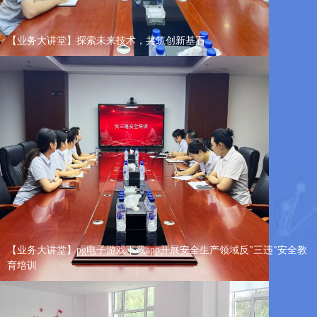
意向
2024-05-15
【业务大讲堂】探索未来技术，共筑创新基石
【党纪学习】新世成公司开展党纪学习专题读书班学习
会议
2024-05-11
【业务大讲堂】龙睿数科公司开展企业文化礼仪建设培
训会议
2024-04-30
【业务大讲堂】打造意识形态与数字科技网络阵地安全
防线——新世成公司开展网络安全知识培训
2024-04-25
【大事记】热烈庆祝龙睿数科公司荣获企业信用AAA
【业务大讲堂】pg电子游戏下载app开展安全生产领域反"三违"安全教
级认证
2024-04-17
育培训
【主题教育】新世成公司总工程师、副总经理赵天太讲