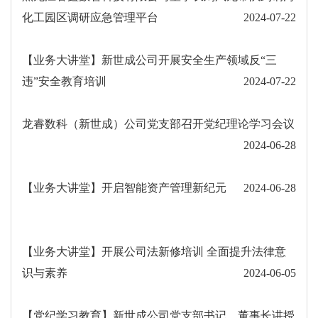
化工园区调研应急管理平台
2024-07-22
【业务大讲堂】新世成公司开展安全生产领域反“三
违”安全教育培训
2024-07-22
龙睿数科（新世成）公司党支部召开党纪理论学习会议
2024-06-28
【业务大讲堂】开启智能资产管理新纪元
2024-06-28
【业务大讲堂】开展公司法新修培训 全面提升法律意
识与素养
2024-06-05
【党纪学习教育】新世成公司党支部书记、董事长讲授