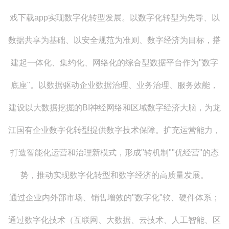
戏下载app实现数字化转型发展。以数字化转型为先导、以
数据共享为基础、以安全规范为准则、数字经济为目标，搭
建起一体化、集约化、网络化的综合型数据平台作为"数字
底座"。以数据驱动企业数据治理、业务治理、服务效能，
建设以大数据挖掘的BI神经网络和区域数字经济大脑，为龙
江国有企业数字化转型提供数字技术保障。扩充运营能力，
打造智能化运营和治理新模式，形成"转机制""优经营"的态
势，推动实现数字化转型和数字经济的高质量发展。
通过企业内外部市场、销售增效的"数字化"软、硬件体系；
通过数字化技术（互联网、大数据、云技术、人工智能、区