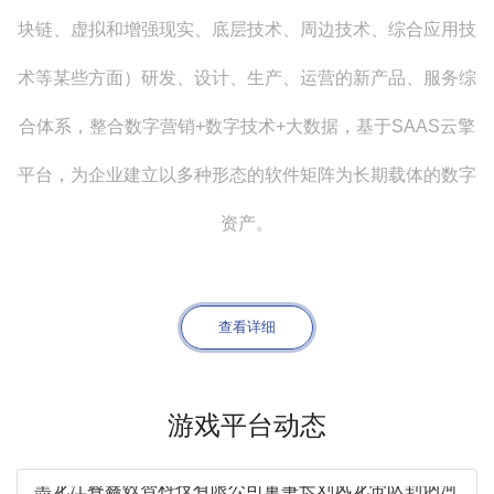
块链、虚拟和增强现实、底层技术、周边技术、综合应用技
术等某些方面）研发、设计、生产、运营的新产品、服务综
合体系，整合数字营销+数字技术+大数据，基于SAAS云擎
平台，为企业建立以多种形态的软件矩阵为长期载体的数字
资产。
黑龙江新世成信息技术有限公司市场化招聘公告
2022-03-07
查看详细
【业务大讲堂】探索未来技术，共筑创新基石
2024-08-09
游戏平台动态
黑龙江睿鑫数智科技有限公司董事长刘凤龙带队到讷河